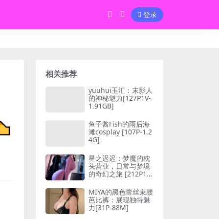
登录
相关推荐
yuuhui玉汇：末影人
的神秘魅力[127P1V-
1.91GB]
鱼子酱Fish的雨后海
滩cosplay [107P-1.2
4G]
星之迟迟：梦魔的枕
头营业，日常与梦境
的奇幻之旅 [212P1V-
5.08G]
MIYA的黑色蕾丝束腰
芭比裤：展现独特魅
力[31P-88M]