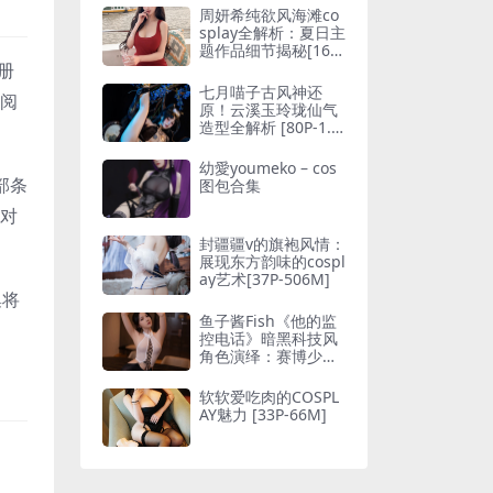
周妍希纯欲风海滩co
splay全解析：夏日主
题作品细节揭秘[16P-
45MB]
册
七月喵子古风神还
细阅
原！云溪玉玲珑仙气
造型全解析 [80P-1.0
1GB]
幼愛youmeko – cos
部条
图包合集
站对
封疆疆v的旗袍风情：
展现东方韵味的cospl
ay艺术[37P-506M]
集将
鱼子酱Fish《他的监
控电话》暗黑科技风
角色演绎：赛博少女
的机械美学[122P-1.4
4GB]
软软爱吃肉的COSPL
AY魅力 [33P-66M]