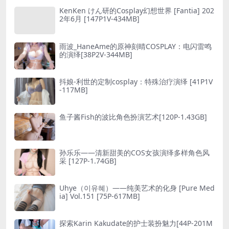
KenKen けん研的Cosplay幻想世界 [Fantia] 202
2年6月 [147P1V-434MB]
雨波_HaneAme的原神刻晴COSPLAY：电闪雷鸣
的演绎[38P2V-344MB]
抖娘-利世的定制cosplay：特殊治疗演绎 [41P1V
-117MB]
鱼子酱Fish的波比角色扮演艺术[120P-1.43GB]
孙乐乐——清新甜美的COS女孩演绎多样角色风
采 [127P-1.74GB]
Uhye（이유혜）——纯美艺术的化身 [Pure Med
ia] Vol.151 [75P-617MB]
探索Karin Kakudate的护士装扮魅力[44P-201M